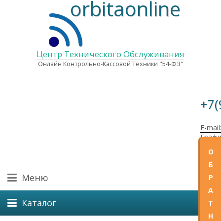
orbitaonline
Центр Технического Обслуживания
Онлайн Контрольно-Кассовой Техники "54-ФЗ"
+7(
E-mail
Графи
Пн—Пт
О
Б
Меню
Р
А
Каталог
Т
Н