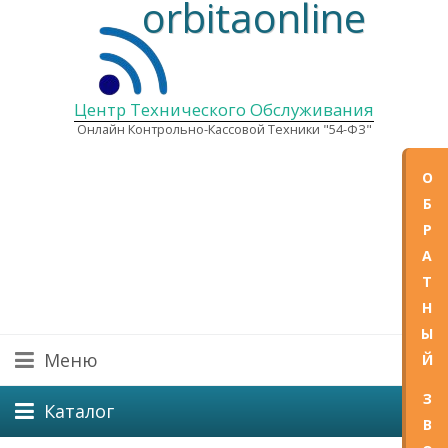
orbitaonline
Центр Технического Обслуживания
Онлайн Контрольно-Кассовой Техники "54-ФЗ"
О
+7(
Б
Р
А
E-mail
Графи
Т
Пн—Пт
Н
Ы
Меню
Й
З
Каталог
В