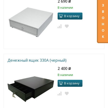
2 690
Р
З
В наличии
В
В корзину
О
Н
О
К
Денежный ящик 330A (черный)
2 400
Р
В наличии
В корзину