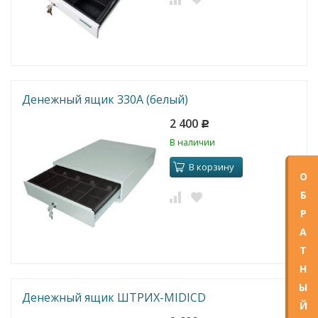
Денежный ящик 330A (белый)
2 400
Р
В наличии
В корзину
О
Б
Р
А
Т
Н
Ы
Денежный ящик ШТРИХ-MIDICD
Й