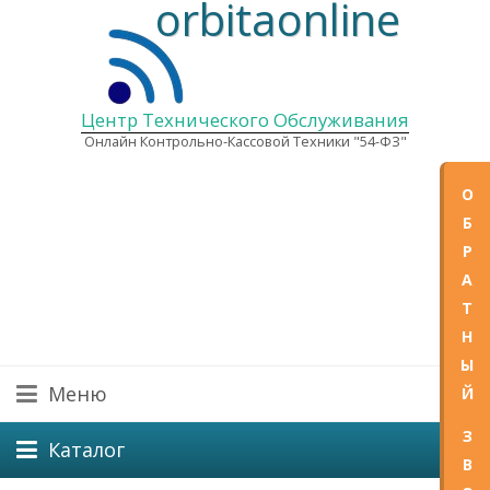
orbitaonline
Центр Технического Обслуживания
Онлайн Контрольно-Кассовой Техники "54-ФЗ"
О
+7(
Б
Р
А
E-mail
Графи
Т
Пн—Пт
Н
Ы
Меню
Й
З
Каталог
В