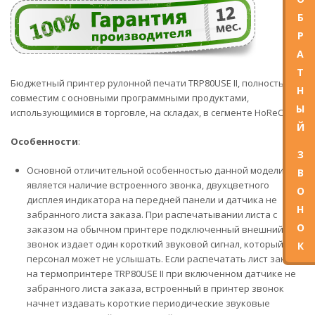
Б
Р
А
Т
Бюджетный принтер рулонной печати TRP80USE II, полностью
Н
совместим с основными программными продуктами,
Ы
использующимися в торговле, на складах, в сегменте HoReCa.
Й
Особенности
:
З
Основной отличительной особенностью данной модели
В
является наличие встроенного звонка, двухцветного
О
дисплея индикатора на передней панели и датчика не
Н
забранного листа заказа. При распечатывании листа с
О
заказом на обычном принтере подключенный внешний
звонок издает один короткий звуковой сигнал, который
К
персонал может не услышать. Если распечатать лист заказа
на термопринтере TRP80USE II при включенном датчике не
забранного листа заказа, встроенный в принтер звонок
начнет издавать короткие периодические звуковые