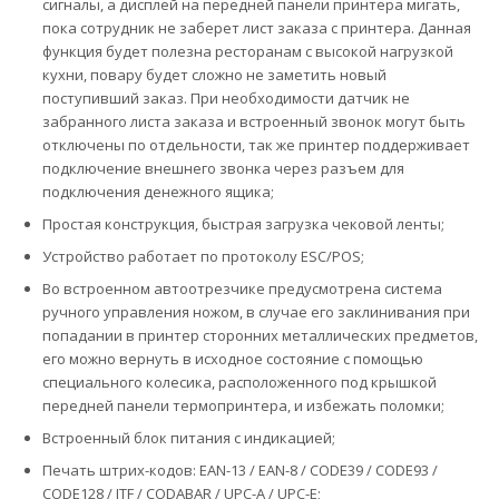
сигналы, а дисплей на передней панели принтера мигать,
пока сотрудник не заберет лист заказа с принтера. Данная
функция будет полезна ресторанам с высокой нагрузкой
кухни, повару будет сложно не заметить новый
поступивший заказ. При необходимости датчик не
забранного листа заказа и встроенный звонок могут быть
отключены по отдельности, так же принтер поддерживает
подключение внешнего звонка через разъем для
подключения денежного ящика;
Простая конструкция, быстрая загрузка чековой ленты;
Устройство работает по протоколу ESC/POS;
Во встроенном автоотрезчике предусмотрена система
ручного управления ножом, в случае его заклинивания при
попадании в принтер сторонних металлических предметов,
его можно вернуть в исходное состояние с помощью
специального колесика, расположенного под крышкой
передней панели термопринтера, и избежать поломки;
Встроенный блок питания с индикацией;
Печать штрих-кодов: EAN-13 / EAN-8 / CODE39 / CODE93 /
CODE128 / ITF / CODABAR / UPC-A / UPC-E;