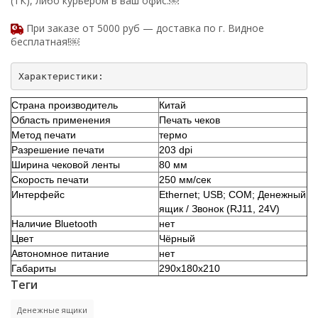
(ТК), либо курьером в ваш офис.￼
При заказе от 5000 руб — доставка по г. Видное
бесплатная!￼
Страна производитель
Китай
Область применения
Печать чеков
Метод печати
термо
Разрешение печати
203 dpi
Ширина чековой ленты
80 мм
Скорость печати
250 мм/сек
Интерфейс
Ethernet; USB; COM; Денежный
ящик / Звонок (RJ11, 24V)
Наличие Bluetooth
нет
Цвет
Чёрный
Автономное питание
нет
Габариты
290x180x210
Теги
Денежные ящики