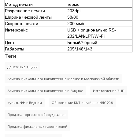
Метод печати
термо
Разрешение печати
203dpi
Ширина чековой ленты
58/80
Скорость печати
200 мм/с
Интерфейс
USB + опционально RS-
232/LAN/LPT/Wi-Fi
Цвет
Белый/Чёрный
Габариты
205*148*143
Теги
Денежные ящики
Замена фискального накопителя в Москве и Московской области
Замена фискального накопителя в г. Видное
Изготовление ЭЦП
Купить ФН в Видном
Обновление ККТ онлайн на НДС 20%
Продажа торгового оборудования
Продажа фискальных накопителей