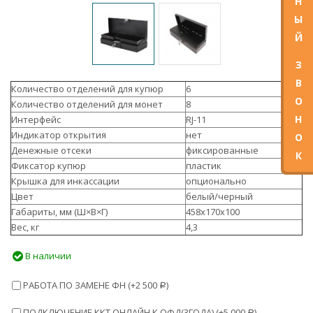
Н
Ы
Й
З
В
Количество отделений для купюр
6
О
Количество отделений для монет
8
Н
Интерфейс
RJ-11
Индикатор открытия
нет
О
Денежные отсеки
фиксированные
К
Фиксатор купюр
пластик
Крышка для инкассации
опционально
Цвет
белый/черный
Габариты, мм (Ш×В×Г)
458х170х100
Вес, кг
4,3
В наличии
РАБОТА ПО ЗАМЕНЕ ФН (+
2 500
)
Р
ПОДКЛЮЧЕНИЕ ККТ ОНЛАЙН К ОФД(3ГОДА) (+
5 000
)
Р