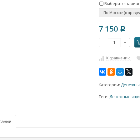
Выберите вариан
7 150
Р
-
+
К сравнению
Категории:
Денежны
Теги:
Денежные ящи
сание