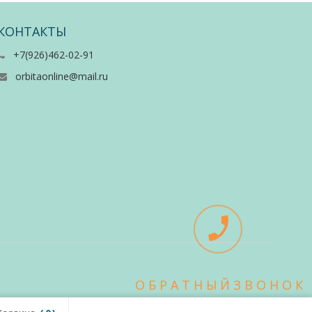
КОНТАКТЫ
+7(926)462-02-91
orbitaonline@mail.ru
О Б Р А Т Н Ы Й З В О Н О К