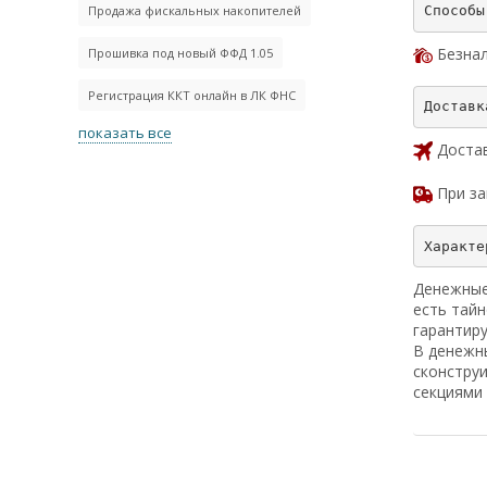
Продажа фискальных накопителей
Безна
Прошивка под новый ФФД 1.05
Регистрация ККТ онлайн в ЛК ФНС
показать все
Достав
При за
Денежные
есть тайн
гарантиру
В денежн
сконстру
секциями 