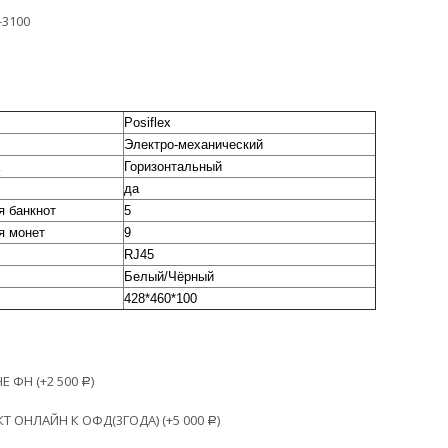
-3100
Posiflex
Электро-механический
Горизонтальный
да
я банкнот
5
я монет
9
RJ45
Белый/Чёрный
428*460*100
Е ФН (+
2 500
)
Р
 ОНЛАЙН К ОФД(3ГОДА) (+
5 000
)
Р