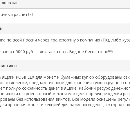
личный расчет.￼
ка по всей России через транспортную компанию (ТК), либо ку
казе от 5000 руб — доставка по г. Видное бесплатная!￼
 ящики POSIFLEX для монет и бумажных купюр оборудованы сек
ое отделение, предназначенное для хранения купюр крупного н
ет полную сохранность денег в ящике. Рабочий ресурс денежног
ые ящики встроен точный механизм в целях предупреждения раз
ированы без использования винтов. Все модели оснащены регул
для хранения монет и секцией для разменных денег, которая н