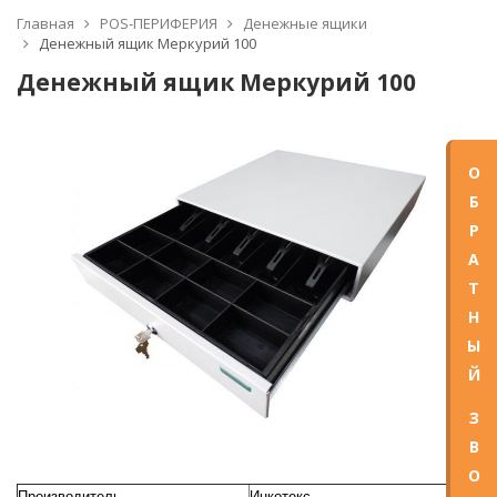
Главная
POS-ПЕРИФЕРИЯ
Денежные ящики
Денежный ящик Меркурий 100
Денежный ящик Меркурий 100
О
Б
Р
А
Т
Н
Ы
Й
З
В
О
Производитель
Инкотекс