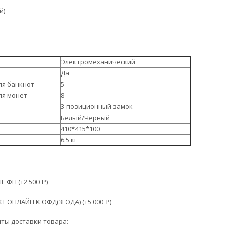
й)
Электромеханический
Да
ля банкнот
5
ля монет
8
3-позиционный замок
Белый/Чёрный
410*415*100
6.5 кг
Е ФН (+
2 500
)
Р
 ОНЛАЙН К ОФД(3ГОДА) (+
5 000
)
Р
ты доставки товара: