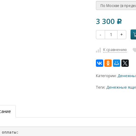
3 300
Р
-
+
К сравнению
Категории:
Денежны
Теги:
Денежные ящи
сание