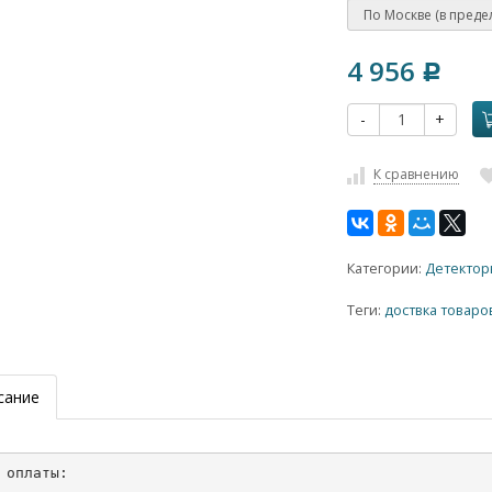
4 956
Р
-
+
К сравнению
Категории:
Детектор
Теги:
доствка товаро
сание