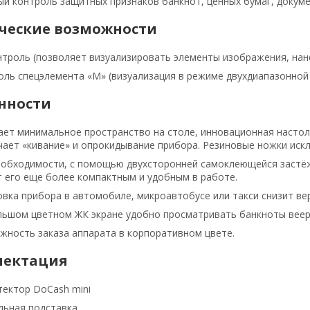
й контроль защитных признаков банкнот, ценных бумаг, докуме
ческие возможности
нтроль (позволяет визуализировать элементы изображения, на
оль спецэлемента «М» (визуализация в режиме двухдиапазонной
нности
ает минимальное пространство на столе, инновационная настол
чает «кивание» и опрокидывание прибора. Резиновые ножки иск
еобходимости, с помощью двухсторонней самоклеющейся застёжк
т его еще более компактным и удобным в работе.
овка прибора в автомобиле, микроавтобусе или такси снизит в
льшом цветном ЖК экране удобно просматривать банкноты вееро
жность заказа аппарата в корпоративном цвете.
лектация
тектор DoCash mini
льная подставка