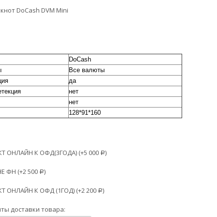
кнот DoCash DVM Mini
DoCash
ы
Все валюты
ция
да
етекция
нет
нет
128*91*160
 ОНЛАЙН К ОФД(3ГОДА) (+
5 000
)
Р
Е ФН (+
2 500
)
Р
 ОНЛАЙН К ОФД (1ГОД) (+
2 200
)
Р
ты доставки товара: