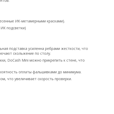
нтов.
несенные ИК-метамерными красками).
 ИК подсветки)
ьная подставка усиленна ребрами жесткости, что
лючают скольжение по столу.
и, DoCash Mini можно прикрепить к стене, что
ероятность оплаты фальшивками до минимума.
м, что увеличивает скорость проверки.