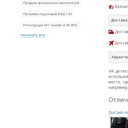
Продажа фискальных накопителей
Безнал
Прошивка под новый ФФД 1.05
Регистрация ККТ онлайн в ЛК ФНС
Достав
показать все
Достав
ИК детект
использов
месте, гд
например,
Отлич
DoCash mi