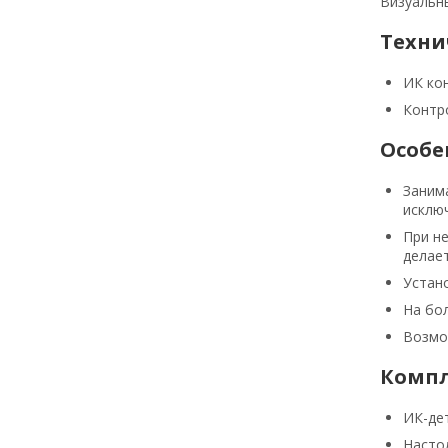
Визуальны
Техни
ИК ко
Контр
Особе
Заним
исклю
При н
делае
Устан
На бо
Возмо
Комп
ИК-де
Насто