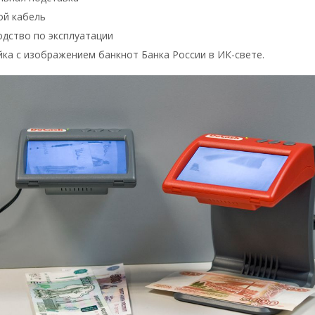
ой кабель
одство по эксплуатации
ка с изображением банкнот Банка России в ИК-свете.