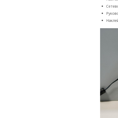
Сетев
Руков
Наклей