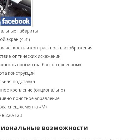
альные габариты
й экран (4.3”)
ая четкость и контрастность изображения
ствие оптических искажений
жность просмотра банкнот «веером»
ота конструкции
льная подставка
нное крепление (опционально)
тивно понятное управление
рка спецэлемента «М»
ие 220/12В
иональные возможности