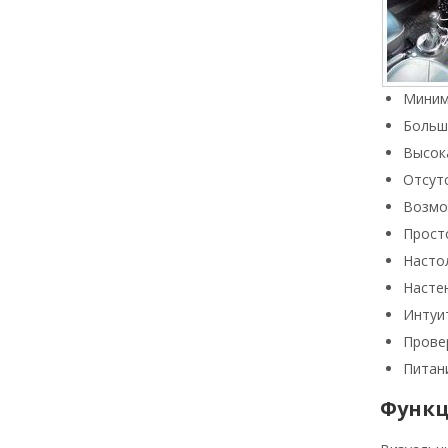
Миним
Большо
Высок
Отсут
Возмо
Прост
Насто
Насте
Интуи
Прове
Питан
Функц