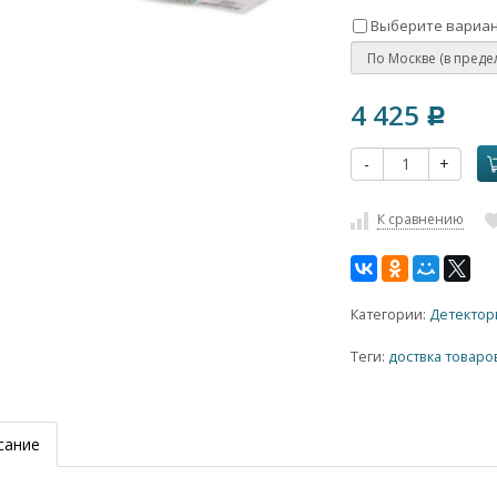
Выберите вариан
4 425
Р
-
+
К сравнению
Категории:
Детектор
Теги:
доствка товаро
сание