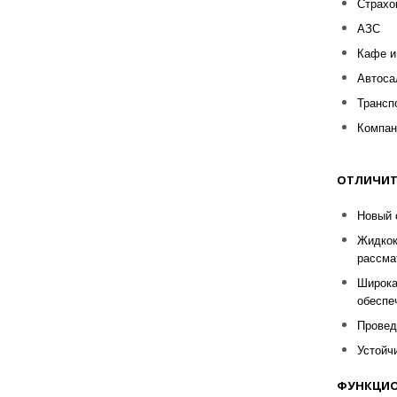
Страхо
АЗС
Кафе и
Автоса
Трансп
Компан
ОТЛИЧИТ
Новый 
Жидкок
рассма
Широка
обеспе
Провед
Устойч
ФУНКЦИО