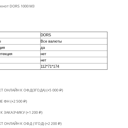
кнот DORS 1000 M3
DORS
ы
Все валюты
ция
да
етекция
нет
нет
112*71*174
 ОНЛАЙН К ОФД(3ГОДА) (+
5 000
)
Р
Е ФН (+
2 500
)
Р
К ЗАКАЗЧИКУ (+
1 200
)
Р
 ОНЛАЙН К ОФД (1ГОД) (+
2 200
)
Р