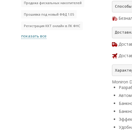
Продажа фискальных накопителей
Прошивка под новый ФФД 1.05
Безнал
Регистрация ККТ онлайн в ЛК ФНС
показать все
Достав
Достав
Moniron 
Разраб
Автом
Банкн
Банкн
Эффек
Удобн