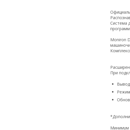
Официаль
Распозна
Система д
программе
Moniron 
машиночи
Комплекс
Расширен
При подк
Вывод
Режим
Обнов
*Дополни
Минимум 