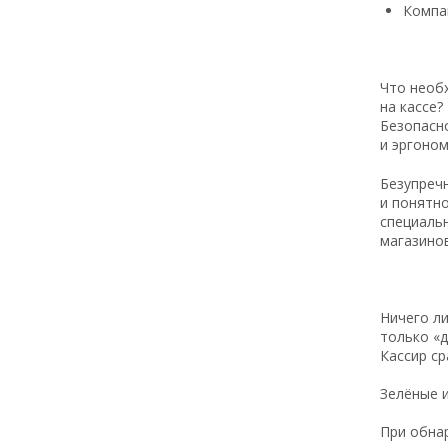
Компа
Что необ
на кассе?
Безопасн
и эргоно
Безупречн
и понятн
специаль
магазинов
Ничего ли
только
«д
Кассир ср
Зелёные 
При обна