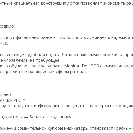
ктный: специальная конструкция лотка позволяет экономить ра
ходимо
ость от фальшивых банкнот, скорость обслуживания, надежнос
мика
.
ая детекция, удобная подача банкнот, минимум времени на про
ое управление, не требующее
ного обучения кассира, делают Moniron Dec POS оптимальным р
 и различных предприятий сферы ритейла.
шнего:
а»
или
«нет»
азу же получает информацию о результате проверки с помощью 
индикаторы — банкнота подлинная.
ружении сомнительной купюры индикаторы становятся красными.