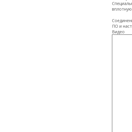
Специаль
вплотную 
Соединен
ПО и наст
Видео