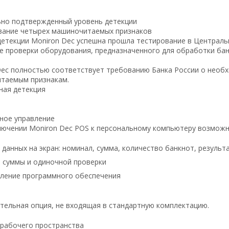
но подтвержденный уровень детекции
вание четырех машиночитаемых признаков
етекции Moniron Dec успешна прошла тестирование в Центральн
 проверки оборудования, предназначенного для обработки бан
Dec полностью соответствует требованию Банка России о необ
таемым признакам.
ная
детекция
ное управление
лючении Moniron Dec POS к персональному компьютеру возможн
 данных
на экран: номинал, сумма, количество банкнот, результ
 суммы и одиночной проверки
ление программного обеспечения
тельная опция, не входящая в стандартную комплектацию.
рабочего пространства