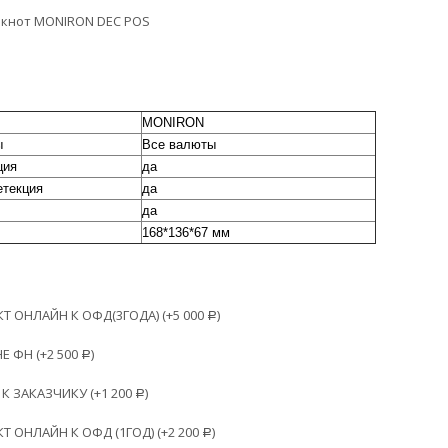
нкнот MONIRON DEC POS
MONIRON
ы
Все валюты
ция
да
етекция
да
да
168*136*67 мм
 ОНЛАЙН К ОФД(3ГОДА) (+
5 000
)
Р
Е ФН (+
2 500
)
Р
К ЗАКАЗЧИКУ (+
1 200
)
Р
 ОНЛАЙН К ОФД (1ГОД) (+
2 200
)
Р