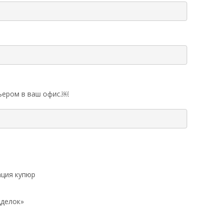
рьером в ваш офис.￼
ация купюр
дделок»