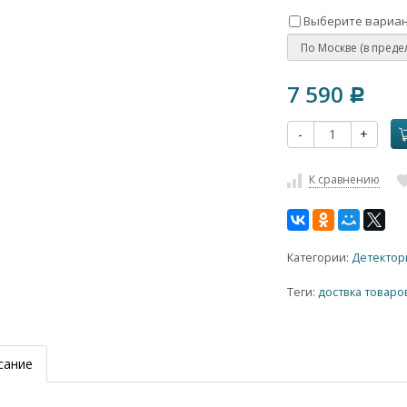
Выберите вариан
7 590
Р
-
+
К сравнению
Категории:
Детектор
Теги:
доствка товаро
сание