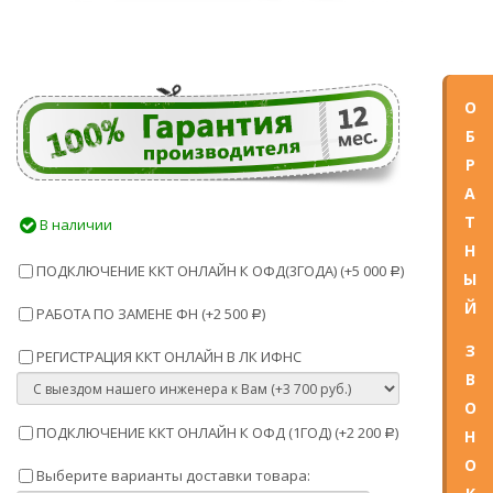
О
Б
Р
А
Т
В наличии
Н
ПОДКЛЮЧЕНИЕ ККТ ОНЛАЙН К ОФД(3ГОДА) (+
5 000
)
Р
Ы
Й
РАБОТА ПО ЗАМЕНЕ ФН (+
2 500
)
Р
З
РЕГИСТРАЦИЯ ККТ ОНЛАЙН В ЛК ИФНС
В
О
ПОДКЛЮЧЕНИЕ ККТ ОНЛАЙН К ОФД (1ГОД) (+
2 200
)
Н
Р
О
Выберите варианты доставки товара: