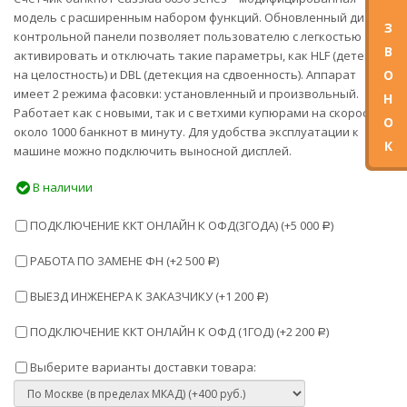
модель с расширенным набором функций. Обновленный дизайн
З
контрольной панели позволяет пользователю с легкостью
В
активировать и отключать такие параметры, как HLF (детекция
на целостность) и DBL (детекция на сдвоенность). Аппарат
О
имеет 2 режима фасовки: установленный и произвольный.
Н
Работает как с новыми, так и с ветхими купюрами на скорости
О
около 1000 банкнот в минуту. Для удобства эксплуатации к
К
машине можно подключить выносной дисплей.
В наличии
ПОДКЛЮЧЕНИЕ ККТ ОНЛАЙН К ОФД(3ГОДА) (+
5 000
)
Р
РАБОТА ПО ЗАМЕНЕ ФН (+
2 500
)
Р
ВЫЕЗД ИНЖЕНЕРА К ЗАКАЗЧИКУ (+
1 200
)
Р
ПОДКЛЮЧЕНИЕ ККТ ОНЛАЙН К ОФД (1ГОД) (+
2 200
)
Р
Выберите варианты доставки товара: