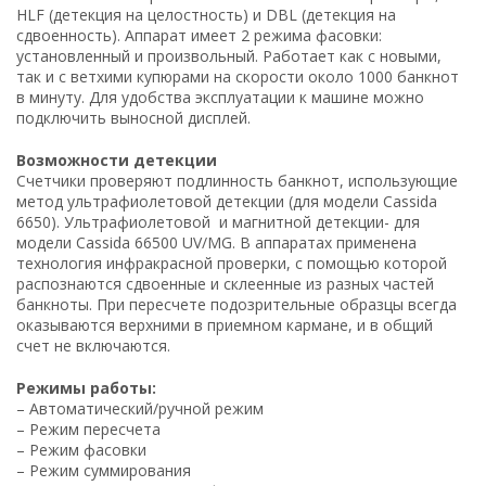
HLF (детекция на целостность) и DBL (детекция на
сдвоенность). Аппарат имеет 2 режима фасовки:
установленный и произвольный. Работает как с новыми,
так и с ветхими купюрами на скорости около 1000 банкнот
в минуту. Для удобства эксплуатации к машине можно
подключить выносной дисплей.
Возможности детекции
Счетчики проверяют подлинность банкнот, использующие
метод ультрафиолетовой детекции (для модели Cassida
6650). Ультрафиолетовой и магнитной детекции- для
модели Cassida 66500 UV/MG. В аппаратах применена
технология инфракрасной проверки, с помощью которой
распознаются сдвоенные и склеенные из разных частей
банкноты. При пересчете подозрительные образцы всегда
оказываются верхними в приемном кармане, и в общий
счет не включаются.
Режимы работы:
– Автоматический/ручной режим
– Режим пересчета
– Режим фасовки
– Режим суммирования