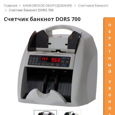
Главная
БАНКОВСКОЕ ОБОРУДОВАНИЕ
Счетчики банкнот
Счетчик банкнот DORS 700
Счетчик банкнот DORS 700
О
Б
Р
А
Т
Н
Ы
Й
З
В
О
Н
О
К