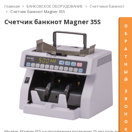
Главная
БАНКОВСКОЕ ОБОРУДОВАНИЕ
Счетчики банкнот
Счетчик банкнот Magner 35S
Счетчик банкнот Magner 35S
О
Б
Р
А
Т
Н
Ы
Й
З
В
О
Н
О
К
Модель Magner 35S на протяжении последних 15 лет пользуется