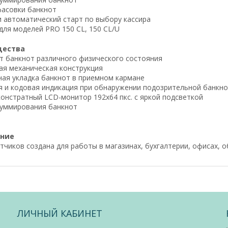
фасовки банкнот
и автоматический старт по выбору кассира
для моделей PRO 150 CL, 150 CL/U
ества
ет банкнот различного физического состояния
ая механическая конструкция
ная укладка банкнот в приемном кармане
ая и кодовая индикация при обнаружении подозрительной банкн
онстратный LCD-монитор 192х64 пкс. с яркой подсветкой
суммирования банкнот
ение
тчиков создана для работы в магазинах, бухгалтерии, офисах, о
ЛИЧНЫЙ КАБИНЕТ