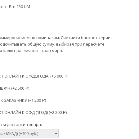
нот Pro 150 UM
суммированием по номиналам. Счетчики банкнот серии
подсчитывать общую сумму, выбирая при пересчете
я валют различных стран мира.
 ОНЛАЙН К ОФД(3ГОДА) (+
5 000
)
Р
Е ФН (+
2 500
)
Р
К ЗАКАЗЧИКУ (+
1 200
)
Р
 ОНЛАЙН К ОФД (1ГОД) (+
2 200
)
Р
ты доставки товара: