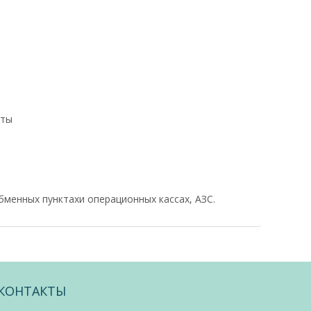
оты
бменных пунктахи операционных кассах, АЗС.
КОНТАКТЫ