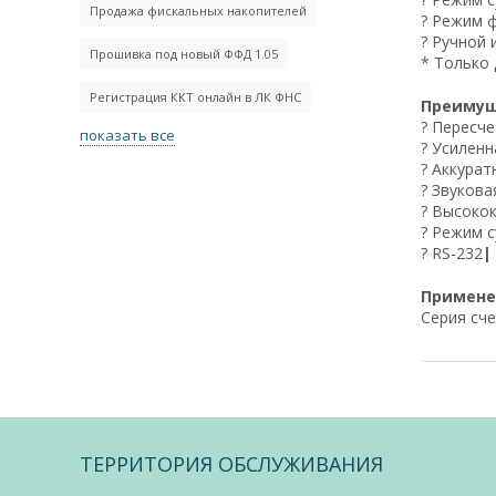
Продажа фискальных накопителей
? Режим 
? Ручной 
Прошивка под новый ФФД 1.05
* Только 
Регистрация ККТ онлайн в ЛК ФНС
Преимущ
? Пересч
показать все
? Усиленн
? Аккурат
? Звуков
? Высокок
? Режим 
? RS-232
|
Примен
Серия сче
ТЕРРИТОРИЯ ОБСЛУЖИВАНИЯ