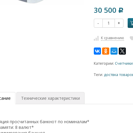
30 500
Р
-
+
К сравнению
Категории:
Счетчики
Теги:
доствка товаро
сание
Технические характеристики
и
ляция просчитанных банкнот по номиналам*
памяти: 8 валют*
суммирования банкнот