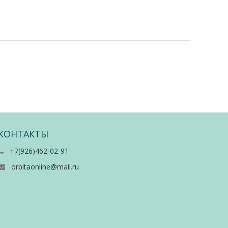
КОНТАКТЫ
+7(926)462-02-91
orbitaonline@mail.ru