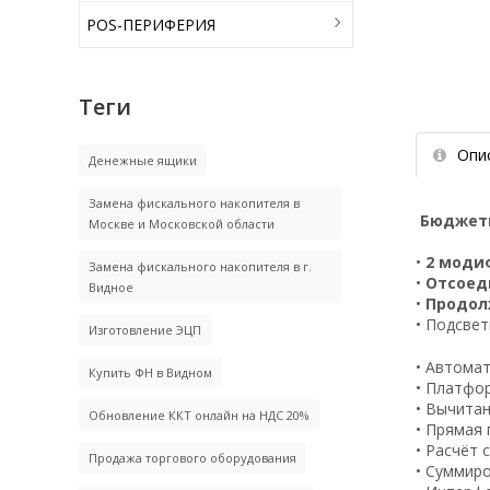
POS-ПЕРИФЕРИЯ
Теги
Опи
Денежные ящики
Замена фискального накопителя в
Бюджетн
Москве и Московской области
•
2 моди
Замена фискального накопителя в г.
•
Отсоед
Видное
•
Продолж
• Подсве
Изготовление ЭЦП
• Автома
Купить ФН в Видном
• Платфо
• Вычита
Обновление ККТ онлайн на НДС 20%
• Прямая 
• Расчёт
Продажа торгового оборудования
• Суммиро