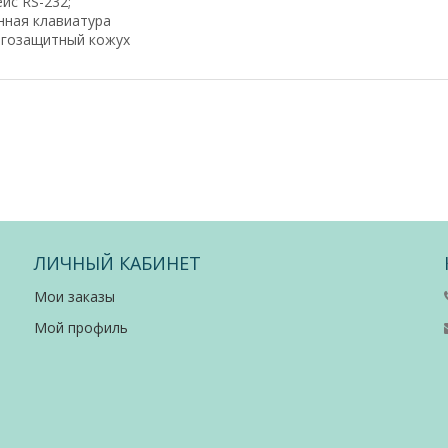
ейс RS-232;
нная клавиатура
агозащитный кожух
ЛИЧНЫЙ КАБИНЕТ
Мои заказы
Мой профиль