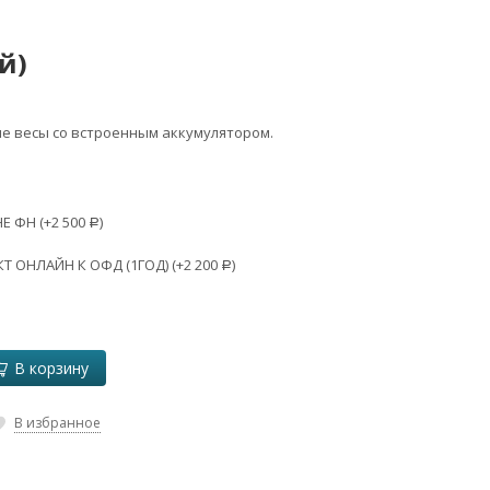
й)
е весы со встроенным аккумулятором.
Е ФН (+
2 500
)
Р
 ОНЛАЙН К ОФД (1ГОД) (+
2 200
)
Р
В корзину
В избранное