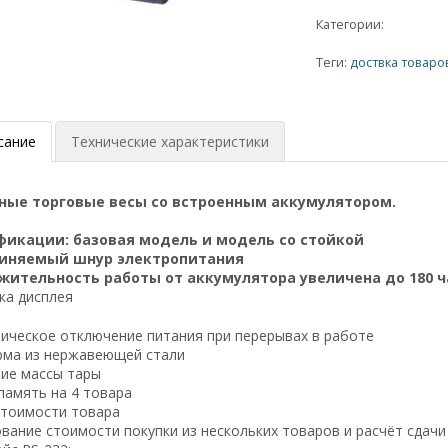
Категории:
Теги:
доствка товаро
сание
Технические характеристики
ые торговые весы со встроенным аккумулятором.
фикации: базовая модель и модель со стойкой
иняемый шнур электропитания
ительность работы от аккумулятора увеличена до 180 ча
тка дисплея
тическое отключение питания при перерывах в работе
рма из нержавеющей стали
ние массы тары
память на 4 товара
 стоимости товара
вание стоимости покупки из нескольких товаров и расчёт сдач