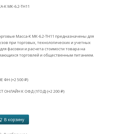
А-К МК-6.2-ТН11
рговые Масса-К МК-6.2-ТН11 предназначены для
узов при торговых, технологических и учетных
 для фасовки и расчета стоимости товара на
мающихся торговлей и общественным питанием.
Е ФН (+
2 500
)
Р
 ОНЛАЙН К ОФД (1ГОД) (+
2 200
)
Р
В корзину