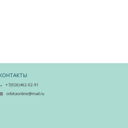
КОНТАКТЫ
+7(926)462-02-91
orbitaonline@mail.ru