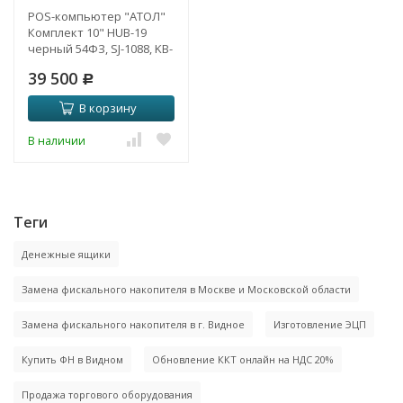
POS-компьютер "АТОЛ"
Комплект 10" HUB-19
черный 54ФЗ, SJ-1088, KB-
60 MSR, АТОЛ 11Ф Без
39 500
ФН, Linux, Frontol xPOS
Р
ЕГАИС
В корзину
В наличии
Теги
Денежные ящики
Замена фискального накопителя в Москве и Московской области
Замена фискального накопителя в г. Видное
Изготовление ЭЦП
Купить ФН в Видном
Обновление ККТ онлайн на НДС 20%
Продажа торгового оборудования