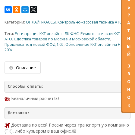
Б
Р
Категории:
ОНЛАЙН-КАССЫ
,
Контрольно-кассовая техника АТОЛ
А
Т
Теги:
Регистрация ККТ онлайн в ЛК ФНС
,
Ремонт запчасти ККТ
Н
АТОЛ
,
доствка товаров по Москве и Московской области
,
Прошивка под новый ФФД 1.05
,
Обновление ККТ онлайн на НДС
Ы
20%
Й
З
Описание
В
О
Н
О
Безналичный расчет.￼
К
Доставка по всей России через транспортную компанию
(ТК), либо курьером в ваш офис.￼