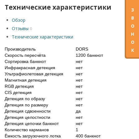
Технические характеристики
З
В
Обзор
О
Отзывы
0
Н
Технические характеристики
О
Производитель
DORS
К
Скорость пересчёта
1200 банкнот
Сортировка банкнот
нет
Инфракрасная детекция
нет
Ультрафиолетовая детекция
нет
Магнитная детекция
нет
RGB детекция
нет
CIS детекция
нет
Детекция по образу
нет
Детекция по размеру
нет
Детекция сдвоенности
да
Детекция целостности
нет
Детекция цепочки банкнот
нет
Количество карманов
1
Ёмкость загрузочного лотка
400 банкнот