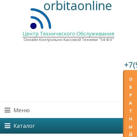
orbitaonline
Центр Технического Обслуживания
Онлайн Контрольно-Кассовой Техники "54-ФЗ"
+7(
О
E-mail
Графи
Б
Пн—Пт
Р
А
Меню
Т
Н
Каталог
Ы
Й