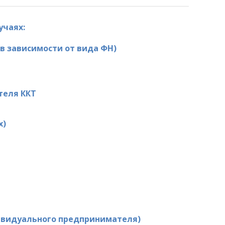
учаях:
 в зависимости от вида ФН)
теля ККТ
х)
ивидуального предпринимателя)