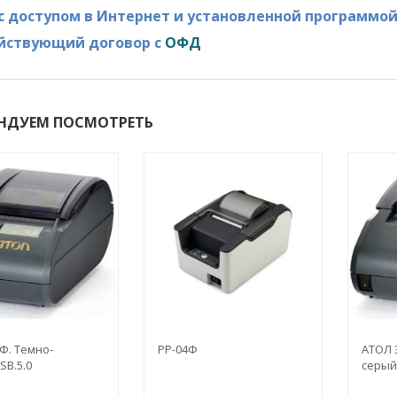
К с доступом в Интернет и установленной программо
ействующий договор с
О
ФД
НДУЕМ ПОСМОТРЕТЬ
Ф. Темно-
РР-04Ф
АТОЛ 
SB.5.0
серый.