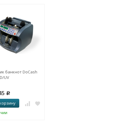
ик банкнот DoCash
SD/UV
45
Р
 корзину
ичии