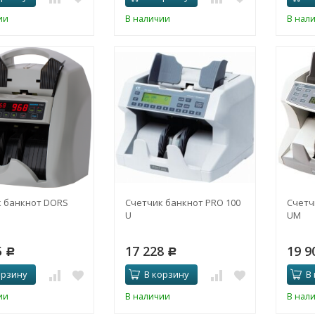
ии
В наличии
В нал
 банкнот DORS
Счетчик банкнот PRO 100
Счетч
U
UM
5
17 228
19 9
Р
Р
орзину
В корзину
В
ии
В наличии
В нал