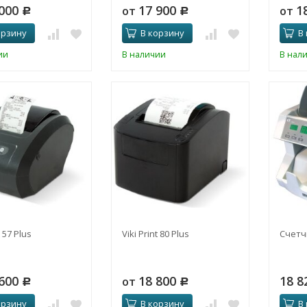
 000
17 900
1
от
от
Р
Р
орзину
В корзину
В
ии
В наличии
В нал
t 57 Plus
Viki Print 80 Plus
Cчетч
 600
18 800
18 8
от
Р
Р
орзину
В корзину
В