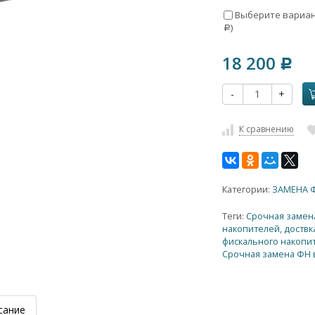
Выберите вариант
)
Р
18 200
Р
-
+
К сравнению
Категории:
ЗАМЕНА 
Теги:
Срочная замен
накопителей
,
доствк
фискального накопит
Срочная замена ФН 
сание