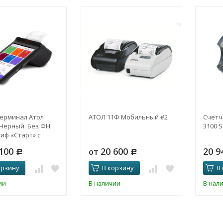
ерминал Атол
АТОЛ 11Ф Мобильный #2
Счетч
 Черный. Без ФН.
3100 
риф «Старт» с
м «Маркировка
 100
20 600
20 9
от
Р
Р
орзину
В корзину
В
ии
В наличии
В нал