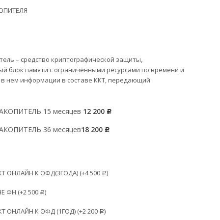
ОПИТЕЛЯ
ель – средство криптографической защиты,
й блок памяти с ограниченными ресурсами по времени и
в нем информации в составе ККТ, передающий
КОПИТЕЛЬ 15 месяцев
12 200
Р
КОПИТЕЛЬ 36 месяцев
18 200
Р
 ОНЛАЙН К ОФД(3ГОДА) (+
4 500
)
Р
Е ФН (+
2 500
)
Р
 ОНЛАЙН К ОФД (1ГОД) (+
2 200
)
Р