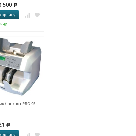
8 500
Р
 корзину
ичии
ик банкнот PRO 95
21
Р
 корзину