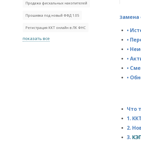
Продажа фискальных накопителей
Прошивка под новый ФФД 1.05
амена 
З
Регистрация ККТ онлайн в ЛК ФНС
• Ист
показать все
• Пе
• Не
• Ак
• См
• Обн
Что 
1. КК
2. Н
3.
КЭ