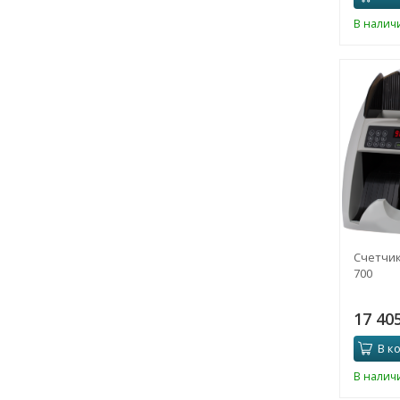
В налич
Счетчик
700
17 40
В к
В налич