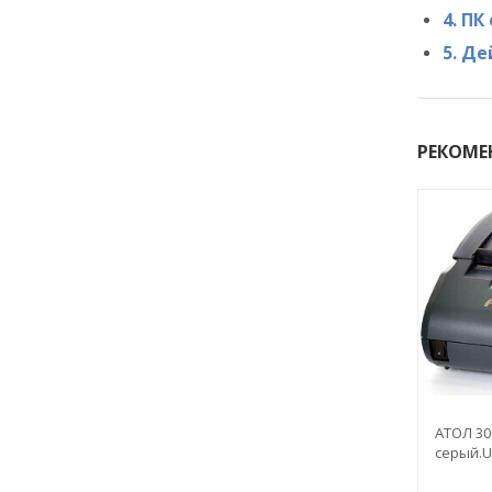
4. П
5. Д
РЕКОМЕ
АТОЛ 30
серый.U