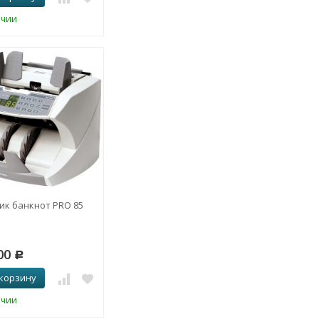
ичии
ик банкнот PRO 85
00
Р
 корзину
ичии