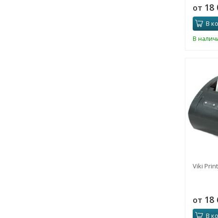
18
от
В к
В налич
Viki Prin
18
от
В к