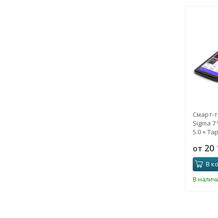
Смарт-т
Sigma 7
5.0 + Та
модуле
20
от
В к
В налич