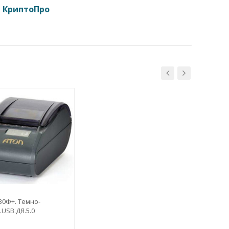
й
КриптоПро
30Ф+. Темно-
USB.ДЯ.5.0