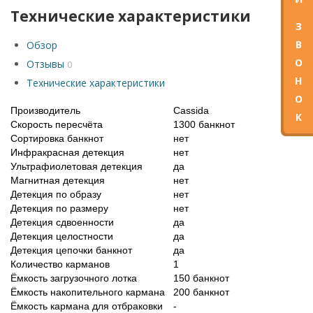
Технические характеристики
З
В
Обзор
О
Отзывы
0
Н
Технические характеристики
О
Производитель
Cassida
К
Скорость пересчёта
1300 банкнот
Сортировка банкнот
нет
Инфракрасная детекция
нет
Ультрафиолетовая детекция
да
Магнитная детекция
нет
Детекция по образу
нет
Детекция по размеру
нет
Детекция сдвоенности
да
Детекция целостности
да
Детекция цепочки банкнот
да
Количество карманов
1
Ёмкость загрузочного лотка
150 банкнот
Ёмкость накопительного кармана
200 банкнот
Ёмкость кармана для отбраковки
-