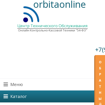
orbitaonline
Центр Технического Обслуживания
Онлайн Контрольно-Кассовой Техники "54-ФЗ"
+7(
E-mail
О
Графи
Б
Пн—Пт
Р
А
Меню
Т
Н
Каталог
Ы
Й