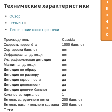
З
Технические характеристики
В
О
Обзор
Н
Отзывы
0
О
Технические характеристики
К
Производитель
Cassida
Скорость пересчёта
1000 банкнот
Сортировка банкнот
нет
Инфракрасная детекция
нет
Ультрафиолетовая детекция
да
Магнитная детекция
нет
Детекция по образу
нет
Детекция по размеру
да
Детекция сдвоенности
да
Детекция целостности
да
Детекция цепочки банкнот
да
Количество карманов
1
Ёмкость загрузочного лотка
200 банкнот
Ёмкость накопительного кармана
200 банкнот
Теги