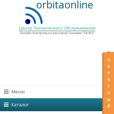
orbitaonline
Центр Технического Обслуживания
Онлайн Контрольно-Кассовой Техники "54-ФЗ"
+7(
О
E-mail
Б
Графи
Р
Пн—Пт
А
Т
Меню
Н
Ы
Каталог
Й