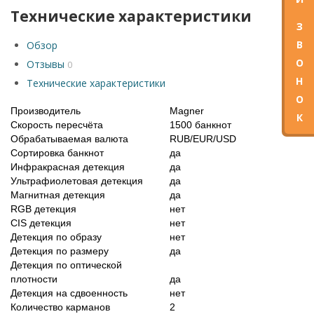
Технические характеристики
З
В
Обзор
О
Отзывы
0
Н
Технические характеристики
О
Производитель
Magner
К
Скорость пересчёта
1500 банкнот
Обрабатываемая валюта
RUB/EUR/USD
Сортировка банкнот
да
Инфракрасная детекция
да
Ультрафиолетовая детекция
да
Магнитная детекция
да
RGB детекция
нет
CIS детекция
нет
Детекция по образу
нет
Детекция по размеру
да
Детекция по оптической
плотности
да
Детекция на сдвоенность
нет
Количество карманов
2