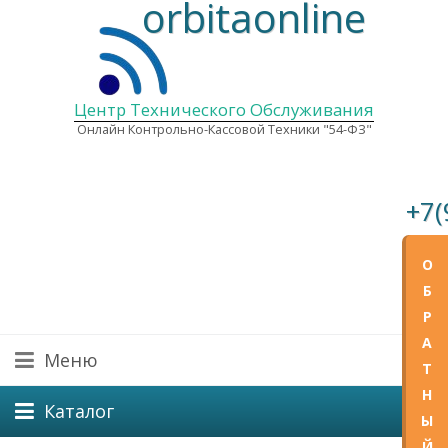
orbitaonline
Центр Технического Обслуживания
Онлайн Контрольно-Кассовой Техники "54-ФЗ"
+7(
E-mail
О
Графи
Б
Пн—Пт
Р
А
Меню
Т
Н
Каталог
Ы
Й