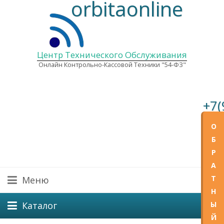
orbitaonline
Центр Технического Обслуживания
Онлайн Контрольно-Кассовой Техники "54-ФЗ"
+7(
О
E-mail
Графи
Б
Пн—Пт
Р
А
Т
Меню
Н
Ы
Каталог
Й