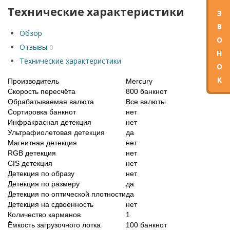
Технические характеристики
З
В
Обзор
О
Отзывы
0
Н
Технические характеристики
О
К
Производитель
Mercury
Скорость пересчёта
800 банкнот
Обрабатываемая валюта
Все валюты
Сортировка банкнот
нет
Инфракрасная детекция
нет
Ультрафиолетовая детекция
да
Магнитная детекция
нет
RGB детекция
нет
CIS детекция
нет
Детекция по образу
нет
Детекция по размеру
да
Детекция по оптической плотности
да
Детекция на сдвоенность
нет
Количество карманов
1
Ёмкость загрузочного лотка
100 банкнот