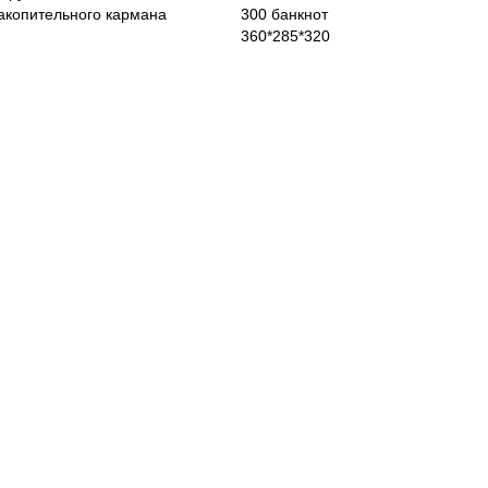
акопительного кармана
300 банкнот
360*285*320