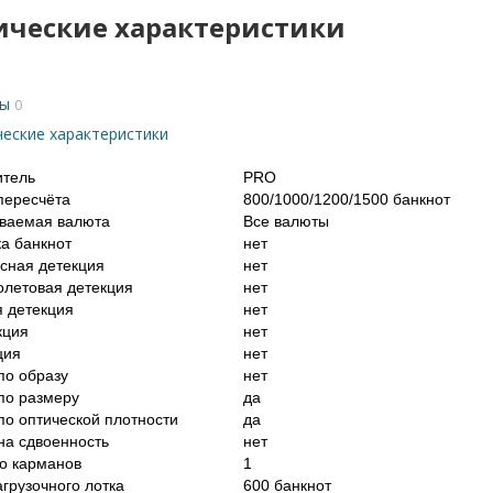
ические характеристики
ы
0
ческие характеристики
итель
PRO
пересчёта
800/1000/1200/1500 банкнот
ваемая валюта
Все валюты
а банкнот
нет
сная детекция
нет
летовая детекция
нет
 детекция
нет
кция
нет
ция
нет
по образу
нет
по размеру
да
по оптической плотности
да
на сдвоенность
нет
о карманов
1
агрузочного лотка
600 банкнот