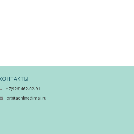
КОНТАКТЫ
+7(926)462-02-91
orbitaonline@mail.ru