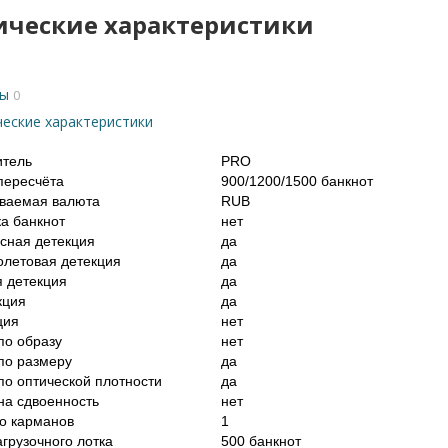
ические характеристики
ы
0
ческие характеристики
итель
PRO
пересчёта
900/1200/1500 банкнот
ваемая валюта
RUB
а банкнот
нет
сная детекция
да
летовая детекция
да
 детекция
да
кция
да
ция
нет
по образу
нет
по размеру
да
по оптической плотности
да
на сдвоенность
нет
о карманов
1
агрузочного лотка
500 банкнот