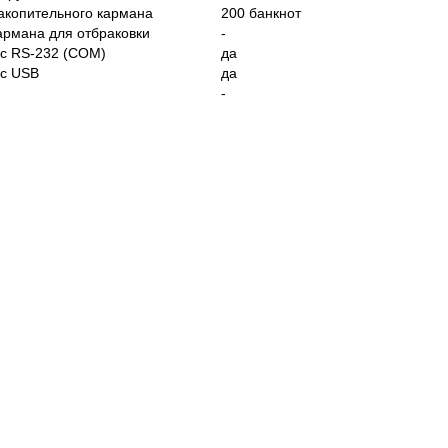
акопительного кармана
200 банкнот
армана для отбраковки
-
с RS-232 (COM)
да
с USB
да
-