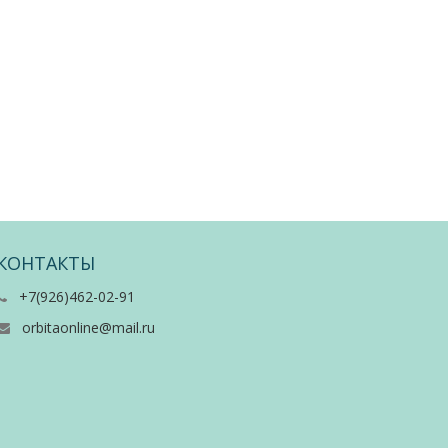
КОНТАКТЫ
+7(926)462-02-91
orbitaonline@mail.ru