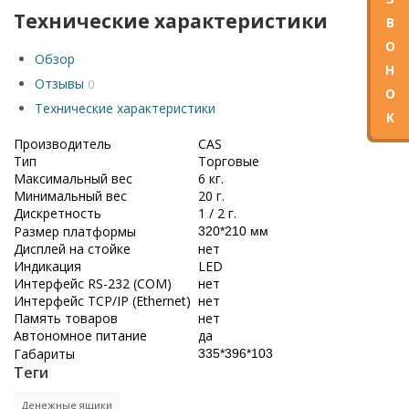
Технические характеристики
В
О
Обзор
Н
Отзывы
0
О
Технические характеристики
К
Производитель
CAS
Тип
Торговые
Максимальный вес
6 кг.
Минимальный вес
20 г.
Дискретность
1 / 2 г.
Размер платформы
320*210 мм
Дисплей на стойке
нет
Индикация
LED
Интерфейс RS-232 (COM)
нет
Интерфейс TCP/IP (Ethernet)
нет
Память товаров
нет
Автономное питание
да
Габариты
335*396*103
Теги
Денежные ящики