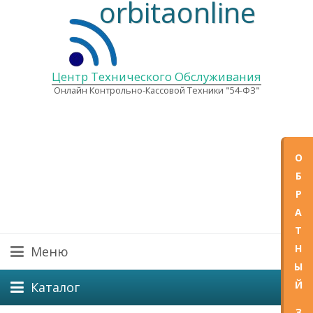
orbitaonline
Центр Технического Обслуживания
Онлайн Контрольно-Кассовой Техники "54-ФЗ"
+7(
О
Б
E-mail
Р
Графи
Пн—Пт
А
Т
Н
Меню
Ы
Й
Каталог
З