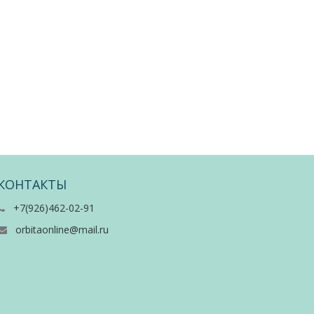
КОНТАКТЫ
+7(926)462-02-91
orbitaonline@mail.ru