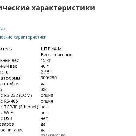
ические характеристики
ы
0
ческие характеристики
итель
ШТРИХ-М
Весы торговые
ьный вес
15 кг
ный вес
40 г
ость
2 / 5 г
латформы
300*290
а стойке
да
я
ЖК
с RS-232 (COM)
опция
с RS-485
опция
 TCP/IP (Ethernet)
нет
 Wi-Fi
нет
с USB
нет
оваров
да
ое питание
да
381*360*480