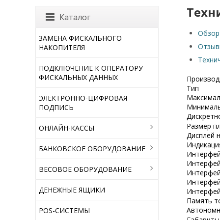
Техн
Каталог
Обзор
ЗАМЕНА ФИСКАЛЬНОГО
Отзыв
НАКОПИТЕЛЯ
Техни
ПОДКЛЮЧЕНИЕ К ОПЕРАТОРУ
ФИСКАЛЬНЫХ ДАННЫХ
Производ
Тип
Максимал
ЭЛЕКТРОННО-ЦИФРОВАЯ
Минималь
ПОДПИСЬ
Дискретн
Размер п
ОНЛАЙН-КАССЫ
Дисплей н
Индикаци
БАНКОВСКОЕ ОБОРУДОВАНИЕ
Интерфей
Интерфей
ВЕСОВОЕ ОБОРУДОВАНИЕ
Интерфейс
Интерфейс
ДЕНЕЖНЫЕ ЯЩИКИ
Интерфей
Память т
Автономн
POS-СИСТЕМЫ
Габариты