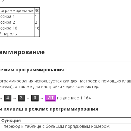
рограммирования
30
ссира 1
1
ссира 2
2
ссира 16
16
й пароль
раммирование
 режим программирования
ограммирования используется как для настроек с помощью клав
изма), а так же для настройки через компьютер.
→
→
→
→
на дисплее
1 164
4
3
0
ИТ
и клавиш в режиме программирования
а
Функция
- переход к таблице с большим порядковым номером;