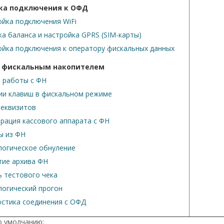
ка подключения к ОФД
ойка подключения WiFi
ка баланса и настройка GPRS (SIM-карты)
ойка подключения к оператору фискальных данных
с фискальным накопителем
 работы с ФН
ии клавиш в фискальном режиме
реквизитов
трация кассового аппарата с ФН
ы из ФН
логическое обнуление
тие архива ФН
ь тестового чека
логический прогон
остика соединения с ОФД
о умолчанию: