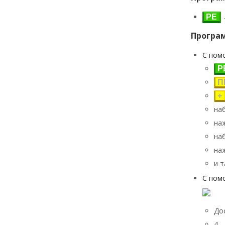
РЕ
Програ
С пом
Р
П
+
на
на
на
на
и 
С пом
Дос
4 -