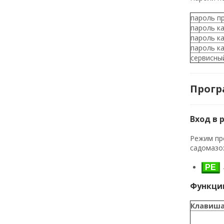
пароль п
пароль ка
пароль ка
пароль ка
сервисны
Прог
Вход в
Режим пр
садомазох
РЕ
Функци
Клавиш