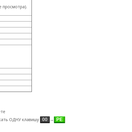
е просмотра).
ете
ать ОДНУ клавишу
→
00
РЕ