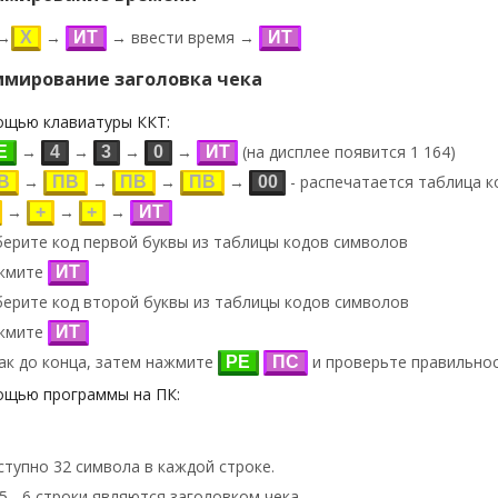
→
→
→ ввести время →
Х
ИТ
ИТ
ммирование заголовка чека
ощью клавиатуры ККТ:
→
→
→
→
(на дисплее появится
1 164
)
Е
4
3
0
ИТ
→
→
→
→
- распечатается таблица 
В
ПВ
ПВ
ПВ
00
→
→
→
+
+
ИТ
берите код первой буквы из таблицы кодов символов
жмите
ИТ
берите код второй буквы из таблицы кодов символов
жмите
ИТ
так до конца, затем нажмите
и проверьте правильнос
РЕ
ПС
ощью программы на ПК:
тупно 32 символа в каждой строке.
 5 - 6 строки являются заголовком чека.