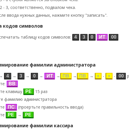
 2 - 3, соответственно, подвалом чека.
ле ввода нужных данных, нажмите кнопку "записать".
а кодов символов
спечатать таблицу кодов символов:
4
3
0
ИТ
00
ммирование фамилии администратора
→
→
→
→
→
→
→
-
-
р
4
3
0
ИТ
ПВ
ПВ
+
+
00
те:
ВВ
те клавишу
15 раз
РЕ
те фамилию администратора
ите
(проертьте правильность ввода)
ПС
ите
→
РЕ
РЕ
ммирование фамилии кассира