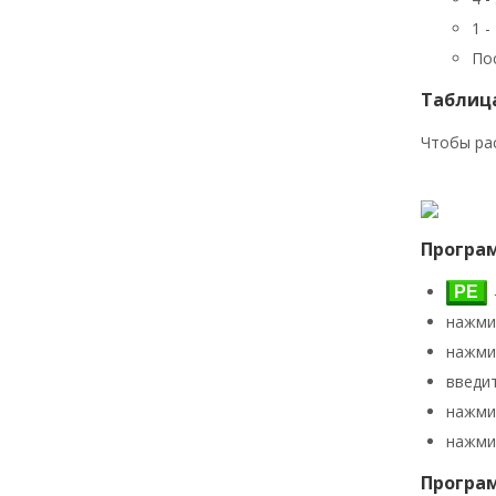
1 -
Пос
Таблиц
Чтобы ра
Програ
РЕ
нажми
нажми
введи
нажм
нажм
Програ