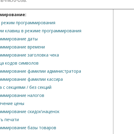
B-micro-USB.
мирование:
в режим программирования
ии клавиш в режиме программирования
аммирование даты
аммирование времени
аммирование заголовка чека
ца кодов символов
аммирование фамилии администратора
аммирование фамилии кассира
 с секциями / без секций
аммирование налогов
ичение цены
аммирование скидок\наценок
ть печати
аммирование базы товаров