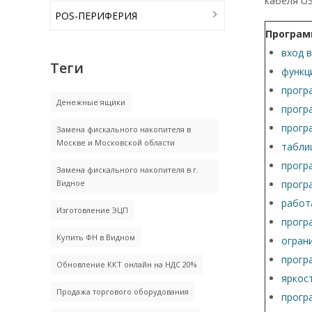
кабеля US
POS-ПЕРИФЕРИЯ
Програм
вход 
Теги
функц
прогр
Денежные ящики
прогр
прогр
Замена фискального накопителя в
Москве и Московской области
табли
прогр
Замена фискального накопителя в г.
Видное
прогр
работа
Изготовление ЭЦП
прогр
Купить ФН в Видном
огран
прогр
Обновление ККТ онлайн на НДС 20%
яркос
Продажа торгового оборудования
прогр