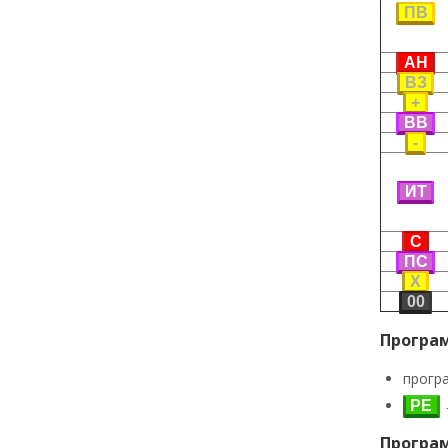
ПВ
АН
ВЗ
+
ВВ
-
ИТ
С
ПС
Х
00
Програ
прогр
РЕ
Програ