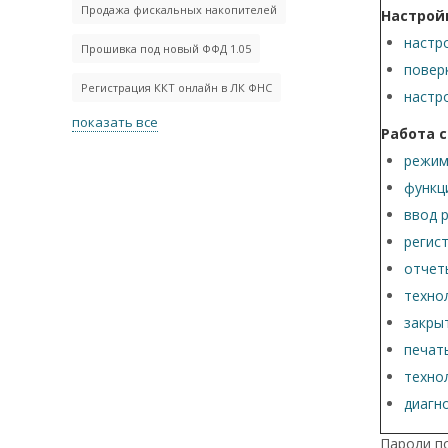
Продажа фискальных накопителей
Настрой
настр
Прошивка под новый ФФД 1.05
повер
Регистрация ККТ онлайн в ЛК ФНС
настр
показать все
Работа 
режим
функц
ввод 
регис
отчет
техно
закры
печат
техно
диагн
Пароли п