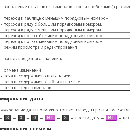
- заполнение оставшихся символов строки пробелами (в режим
- переход к таблице с меньшим порядковым номером.
- переход к ряду с большим порядковым номером.
- переход к ряду с меньшим порядковым номером.
- переход к полю с большим порядковым номером.
- переход к полю с меньшим порядковым номером.
- режим просмотра и редактирования;
- запись введенного значения.
- отмена изменений.
- печать содержимого поля на чеке.
- печать содержимого таблицы на чеке.
- печать кодов символов.
ммирование даты
аммирование даты возможно только вперед и при снятом Z-отч
→
→
→
→
→
→ ввести дату →
→ наж
3
3
0
ИТ
3
ИТ
ммирование времени