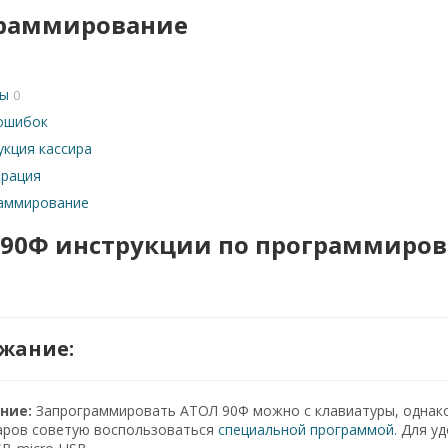
раммирование
ы
0
ошибок
укция кассира
трация
аммирование
 90Ф инструкции по программиров
жание:
ние:
Запрограммировать АТОЛ 90Ф можно с клавиатуры, однако
аров советую воспользоваться
специальной программой.
Для уд