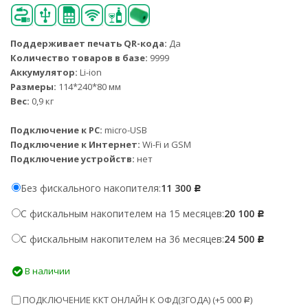
Поддерживает печать QR-кода:
Да
Количество товаров в базе:
9999
Аккумулятор:
Li-ion
Размеры:
114*240*80 мм
Вес:
0,9 кг
Подключение к PC:
micro-USB
Подключение к Интернет:
Wi-Fi и GSM
Подключение устройств:
нет
Без фискального накопителя:
11 300
Р
С фискальным накопителем на 15 месяцев:
20 100
Р
С фискальным накопителем на 36 месяцев:
24 500
Р
В наличии
ПОДКЛЮЧЕНИЕ ККТ ОНЛАЙН К ОФД(3ГОДА) (+
5 000
)
Р