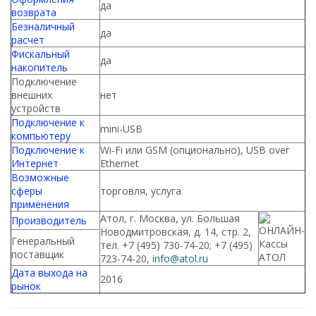
да
возврата
Безналичный
да
расчет
Фискальный
да
накопитель
Подключение
внешних
нет
устройств
Подключение к
mini-USB
компьютеру
Подключение к
Wi-Fi или GSM (опционально), USB over
Интернет
Ethernet
Возможные
сферы
торговля, услуга
применения
Атол, г. Москва, ул. Большая
Производитель
Новодмитровская, д. 14, стр. 2,
Генеральный
тел. +7 (495) 730-74-20; +7 (495)
поставщик
723-74-20,
info@atol.ru
Дата выхода на
2016
рынок