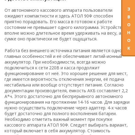
З
От автономного кассового аппарата пользователи
ожидают компактности и здесь АТОЛ 90Ф способен
В
приятно порадовать. Его масса в готовом к работе
О
состоянии не превышает одного килограмма. Устройство
Н
вполне можно длительное время удерживать на весу, а в
сумке оно практически не будет ощущаться.
О
К
Работа без внешнего источника питания является одной из
главных особенностей и её обеспечивает литий-ионный
аккумулятор. При необходимости, всегда можно
подключиться к сети 220В и касса продолжит
функционирование от неё. Это хорошее решение для мест,
где имеется вероятность отключения энергии, её подача
нестабильна или вообще отсутствует питание. Согласно
документации производителя, ёмкость АКБ составляет 2,2
А*ч. Этого достаточно для беспрерывного автономного
функционирования на протяжении 14-16 часов. Для зарядки
нужно осуществить подключение через адаптер. 4-х часов
будет достаточно для полного восполнения батареи.
Необходимо отметить важный момент при покупке
кассового аппарата АТОЛ 90Ф. Следует выбирать вариант,
который включает в себя аккумулятор. Стоимость