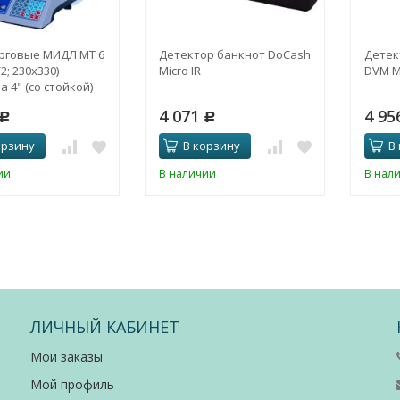
рговые МИДЛ МТ 6
Детектор банкнот DoCash
Детек
2; 230х330)
Micro IR
DVM M
 4" (со стойкой)
4 071
4 95
Р
Р
орзину
В корзину
В
ии
В наличии
В нал
ЛИЧНЫЙ КАБИНЕТ
Мои заказы
Мой профиль