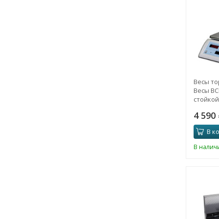
Весы то
Весы ВСП
стойкой
4 590
В к
В налич