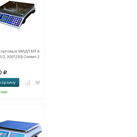
торговые МИДЛ МТ 6
/2; 300*230) Олимп 2
0
Р
 корзину
ичии