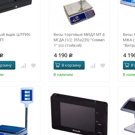
ый ящик ШТРИХ-
Весы торговые МИДЛ МТ 6
Весы 
FT
МГДА (1/2; 355х235) "Олимп
МЖА (1
1" (со стойкой)
"Витр
4 190
4 19
Р
Р
орзину
В корзину
В
ии
В наличии
В нал