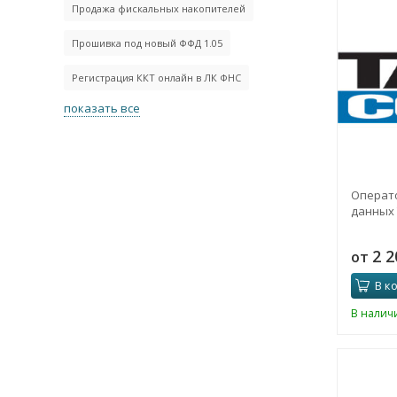
Продажа фискальных накопителей
Прошивка под новый ФФД 1.05
Регистрация ККТ онлайн в ЛК ФНС
показать все
Операт
данных
2 
от
В к
В налич