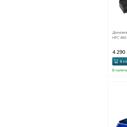
Денежн
HPC 460 
4 290
В к
В налич