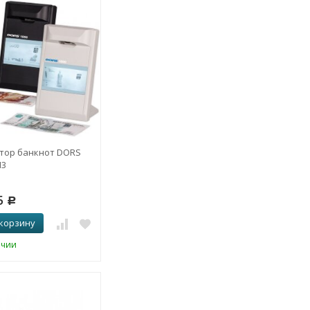
тор банкнот DORS
M3
5
Р
 корзину
ичии