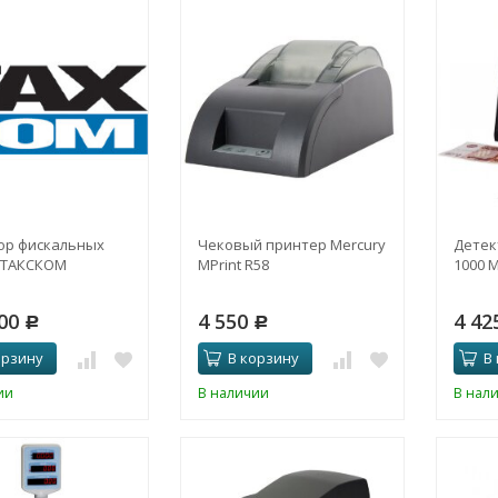
ор фискальных
Чековый принтер Mercury
Детек
 ТАКСКОМ
MPrint R58
1000 
200
4 550
4 42
Р
Р
орзину
В корзину
В
ии
В наличии
В нал