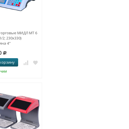
торговые МИДЛ МТ 6
/2; 230х330)
ина 4"
0
Р
 корзину
ичии