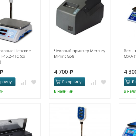
рговые Невские
Чековый принтер Mercury
Весы 
-15.2-4ТC (со
MPrint G58
МЖА (1
)
4 700
4 30
Р
Р
орзину
В корзину
В
ии
В наличии
В нал