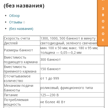
(без названия)
З
В
Обзор
О
Отзывы
0
Н
(без названия)
О
Скорость счета
1300, 1000, 500 банкнот в минуту
К
Дисплей
светодиодный, зелёного свечения
мин. 100 x 50 мм; макс. 180 x 95 мм;
Размеры банкнот
толщина — 0,05—0,2 мм
Вместимость
300 банкнот
подающего кармана
Вместимость
150 банкнот
приемного кармана
Отсчитываемое
от 1 до 999
количество
Механизм подачи
роликовый, фрикционного типа
банкноты
Питание
125—230 В
Потребляемая
не более 40 Вт
мощность