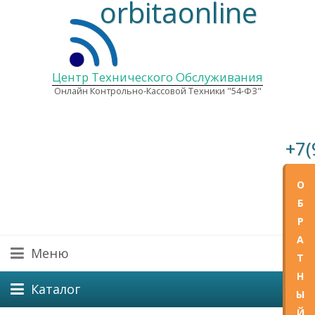
orbitaonline
Центр Технического Обслуживания
Онлайн Контрольно-Кассовой Техники "54-ФЗ"
+7(
E-mail
О
Графи
Б
Пн—Пт
Р
А
Меню
Т
Н
Каталог
Ы
Й