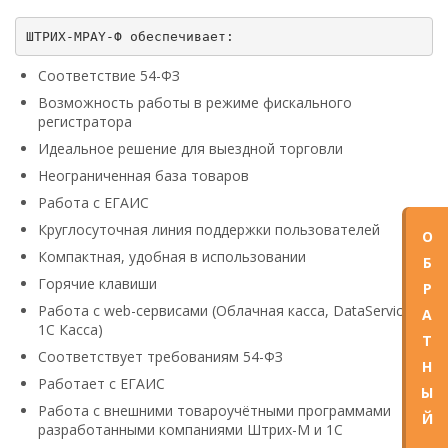
Соответствие 54-ФЗ
Возможность работы в режиме фискального
регистратора
Идеальное решение для выездной торговли
Неограниченная база товаров
Работа с ЕГАИС
Круглосуточная линия поддержки пользователей
О
Компактная, удобная в использовании
Б
Горячие клавиши
Р
Работа с web-сервисами (Облачная касса, DataService,
А
1С Касса)
Т
Соответствует требованиям 54-ФЗ
Н
Работает с ЕГАИС
Ы
Работа с внешними товароучётными программами
Й
разработанными компаниями Штрих-М и 1С