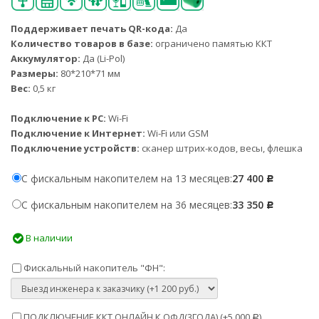
Поддерживает печать QR-кода:
Да
Количество товаров в базе:
ограничено памятью ККТ
Аккумулятор:
Да (Li-Pol)
Размеры:
80*210*71 мм
Вес:
0,5 кг
Подключение к PC:
Wi-Fi
Подключение к Интернет:
Wi-Fi или GSM
Подключение устройств:
сканер штрих-кодов, весы, флешка
С фискальным накопителем на 13 месяцев:
27 400
Р
С фискальным накопителем на 36 месяцев:
33 350
Р
В наличии
Фискальный накопитель "ФН":
ПОДКЛЮЧЕНИЕ ККТ ОНЛАЙН К ОФД(3ГОДА) (+
5 000
)
Р