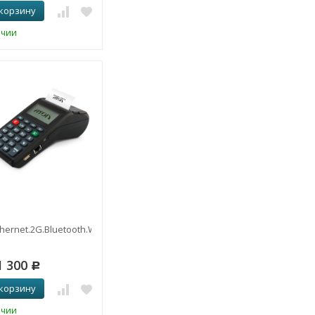
 корзину
ичии
hernet.2G.Bluetooth.Wi-
1 300
Р
 корзину
ичии