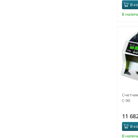
В к
В налич
Счетчик
C-90
11 68
В к
В налич