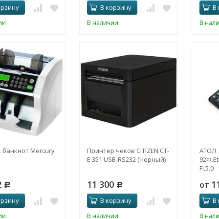
орзину
В корзину
В
ии
В наличии
В нал
 банкнот Mercury
Принтер чеков CITIZEN CT-
АТОЛ
E 351 USB-RS232 (Черный)
92Ф.Et
Fi.5.0
2
11 300
1
от
Р
Р
орзину
В корзину
В
ии
В наличии
В нал