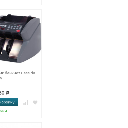
ик банкнот Cassida
UV
80
Р
 корзину
ичии