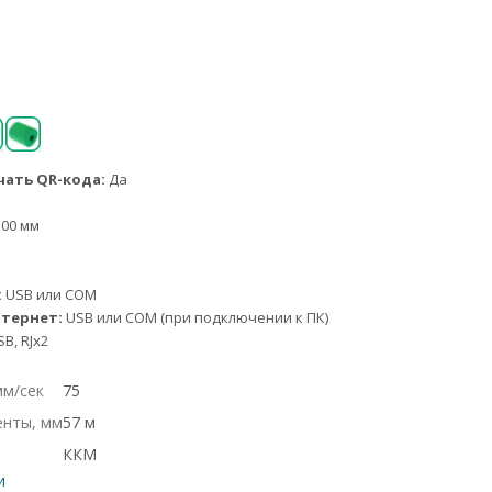
ать QR-кода:
Да
00 мм
:
USB или COM
тернет:
USB или COM (при подключении к ПК)
B, RJx2
мм/сек
75
енты, мм
57 м
ККМ
и