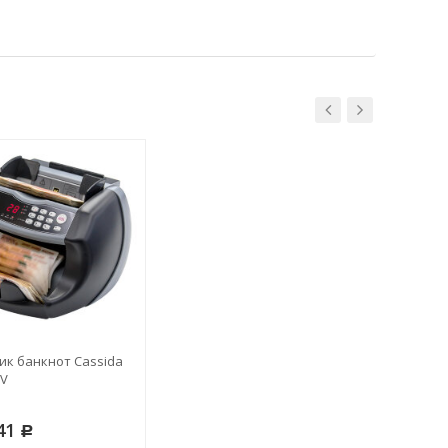
ик банкнот Cassida
UV
41
Р