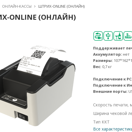
ОНЛАЙН-КАССЫ
ШТРИХ-ONLINE (ОНЛАЙН)
Х-ONLINE (ОНЛАЙН)
Поддерживает печ
Аккумулятор:
нет
Размеры:
107*162*1
Вес:
0,7 кг
Подключение к PC
Подключение к Ин
Внешние порты:
US
Скорость печати, 
Ширина чековой л
Тип ККТ
Все характеристик