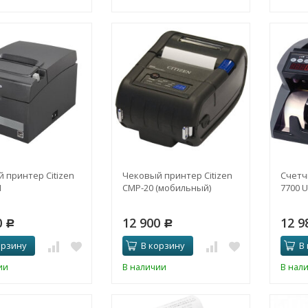
 принтер Citizen
Чековый принтер Citizen
Счетч
I
CMP-20 (мобильный)
7700 
0
12 900
12 9
Р
Р
орзину
В корзину
В
ии
В наличии
В нал