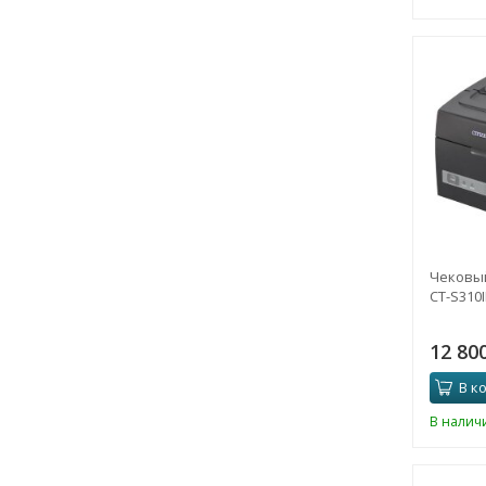
Чековый
CT-S310I
12 80
В к
В налич