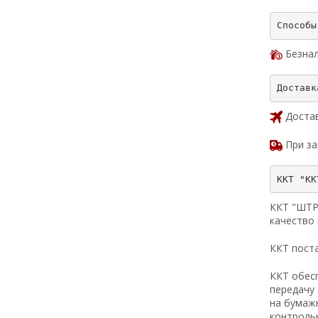
Безна
Достав
При за
ККТ "ШТР
качество
ККТ пост
ККТ обес
передачу
на бумаж
контрольн