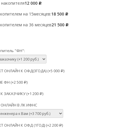
 накопителя
12 000
Р
копителем на 15месяцев:
18 500
Р
копителем на 36 месяцев
21 500
Р
питель "ФН":
 ОНЛАЙН К ОФД(3ГОДА) (+
5 000
)
Р
Е ФН (+
2 500
)
Р
К ЗАКАЗЧИКУ (+
1 200
)
Р
 ОНЛАЙН В ЛК ИФНС
 ОНЛАЙН К ОФД (1ГОД) (+
2 200
)
Р