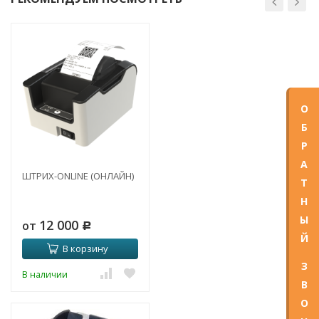
О
Б
Р
А
ШТРИХ-ONLINE (ОНЛАЙН)
Т
Н
Ы
12 000
от
Р
Й
В корзину
З
В наличии
В
О