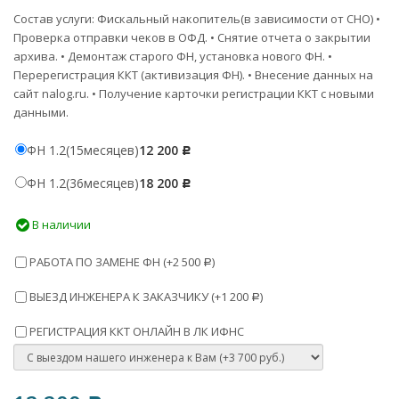
Состав услуги: Фискальный накопитель(в зависимости от СНО) •
Проверка отправки чеков в ОФД. • Снятие отчета о закрытии
архива. • Демонтаж старого ФН, установка нового ФН. •
Перерегистрация ККТ (активизация ФН). • Внесение данных на
сайт nalog.ru. • Получение карточки регистрации ККТ с новыми
данными.
ФН 1.2(15месяцев)
12 200
Р
ФН 1.2(36месяцев)
18 200
Р
В наличии
РАБОТА ПО ЗАМЕНЕ ФН (+
2 500
)
Р
ВЫЕЗД ИНЖЕНЕРА К ЗАКАЗЧИКУ (+
1 200
)
Р
РЕГИСТРАЦИЯ ККТ ОНЛАЙН В ЛК ИФНС